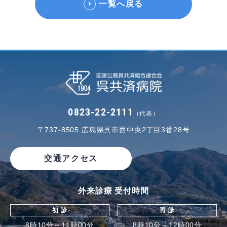
一覧へ戻る
0823-22-2111
（代表）
〒737-8505
広島県呉市西中央2丁目3番28号
交通アクセス
外来診療 受付時間
初 診
再 診
8時10分～11時00分
8時10分～12時00分