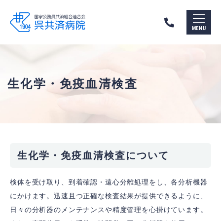
呉
市
MENU
の
総
合
病
院
呉
生化学・免疫血清検査
共
済
病
院
（国
家
公
務
生化学・免疫血清検査について
員
共
済
検体を受け取り、到着確認・遠心分離処理をし、各分析機器
組
合
にかけます。迅速且つ正確な検査結果が提供できるように、
連
日々の分析器のメンテナンスや精度管理を心掛けています。
合
会）