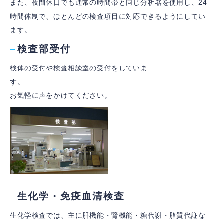
また、夜間休日でも通常の時間帯と同じ分析器を使用し、24
の
時間体制で、ほとんどの検査項目に対応できるようにしてい
ト
ッ
ます。
プ
ペ
検査部受付
ー
ジ
検体の受付や検査相談室の受付をしていま
す。
お気軽に声をかけてください。
生化学・免疫血清検査
生化学検査では、主に肝機能・腎機能・糖代謝・脂質代謝な