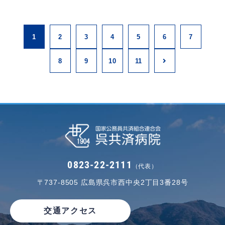
1
2
3
4
5
6
7
8
9
10
11
0823-22-2111
（代表）
〒737-8505
広島県呉市西中央2丁目3番28号
交通アクセス