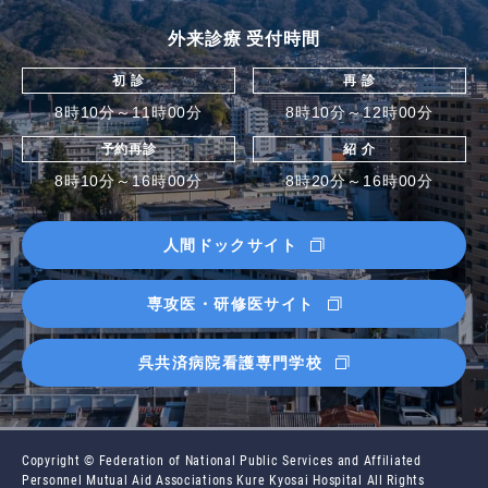
外来診療 受付時間
初 診
再 診
8時10分～11時00分
8時10分～12時00分
予約再診
紹 介
8時10分～16時00分
8時20分～16時00分
人間ドックサイト
専攻医・研修医サイト
呉共済病院看護専門学校
Copyright © Federation of National Public Services and Affiliated
Personnel Mutual Aid Associations Kure Kyosai Hospital All Rights