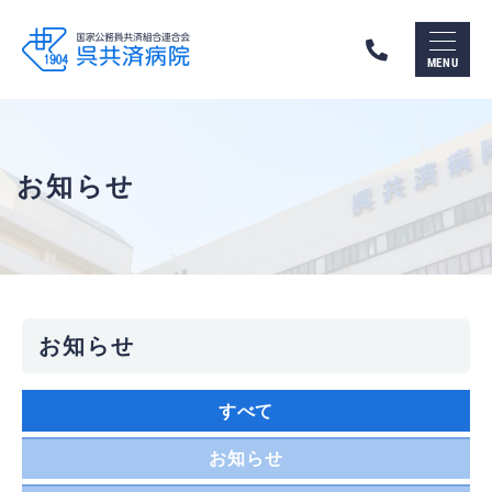
呉
市
MENU
の
総
合
病
院
呉
お知らせ
共
済
病
院
（国
家
公
務
お知らせ
員
共
済
すべて
組
合
連
お知らせ
合
会）