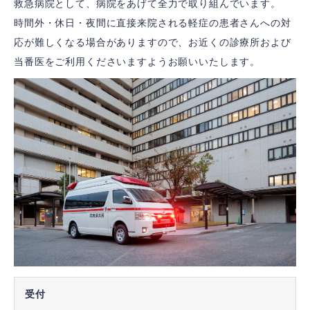
救急病院として、病院をあげて全力で取り組んでいます。
の
時間外・休日・夜間に直接来院される軽症の患者さんへの対
ト
ッ
応が難しくなる場合がありますので、お近くの診療所および
プ
ペ
当番医をご利用くださいますようお願いいたします。
ー
ジ
受付