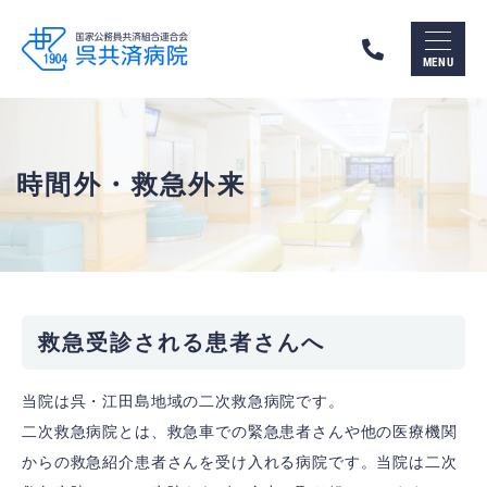
呉
市
MENU
の
総
合
病
院
呉
時間外・救急外来
共
済
病
院
（国
家
公
務
救急受診される患者さんへ
員
共
済
当院は呉・江田島地域の二次救急病院です。
組
合
二次救急病院とは、救急車での緊急患者さんや他の医療機関
連
からの救急紹介患者さんを受け入れる病院です。当院は二次
合
会）