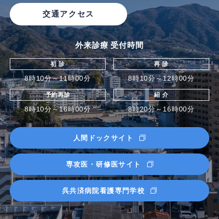
交通アクセス
外来診療 受付時間
初 診
再 診
8時10分～11時00分
8時10分～12時00分
予約再診
紹 介
8時10分～16時00分
8時20分～16時00分
人間ドックサイト
専攻医・研修医サイト
呉共済病院看護専門学校