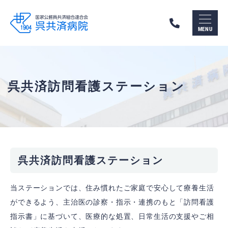
呉
市
MENU
の
総
合
病
院
呉
呉共済訪問看護ステーション
共
済
病
院
（国
家
公
務
呉共済訪問看護ステーション
員
共
済
当ステーションでは、住み慣れたご家庭で安心して療養生活
組
合
ができるよう、主治医の診察・指示・連携のもと「訪問看護
連
指示書」に基づいて、医療的な処置、日常生活の支援やご相
合
会）