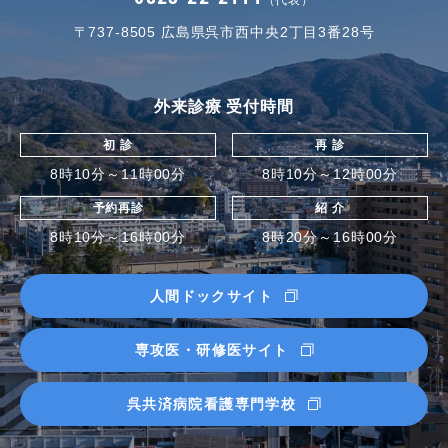
（代表）
〒737-8505
広島県呉市西中央2丁目3番28号
外来診療 受付時間
初 診
再 診
8時10分～11時00分
8時10分～12時00分
予約再診
紹 介
8時10分～16時00分
8時20分～16時00分
人間ドックサイト
専攻医・研修医サイト
呉共済病院看護専門学校