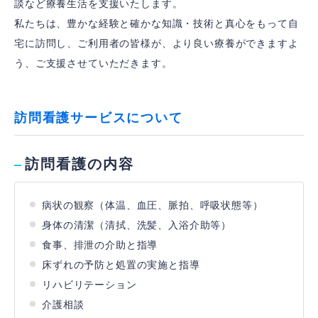
談など療養生活を支援いたします。
の
私たちは、豊かな経験と確かな知識・技術と真心をもって自
ト
ッ
宅に訪問し、ご利用者の皆様が、より良い療養ができますよ
プ
ペ
う、ご支援させていただきます。
ー
ジ
訪問看護サービスについて
訪問看護の内容
病状の観察（体温、血圧、脈拍、呼吸状態等）
身体の清潔（清拭、洗髪、入浴介助等）
食事、排泄の介助と指導
床ずれの予防と処置の実施と指導
リハビリテーション
介護相談