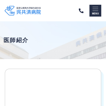
呉
市
MENU
の
総
合
病
院
呉
医師紹介
共
済
病
院
（国
家
公
務
員
共
済
組
合
連
合
会）