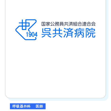
の
ト
ッ
プ
ペ
ー
ジ
呼吸器外科
医師