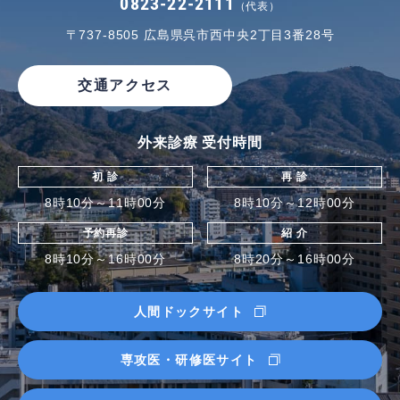
0823-22-2111
（代表）
〒737-8505
広島県呉市西中央2丁目3番28号
交通アクセス
外来診療 受付時間
初 診
再 診
8時10分～11時00分
8時10分～12時00分
予約再診
紹 介
8時10分～16時00分
8時20分～16時00分
人間ドックサイト
専攻医・研修医サイト