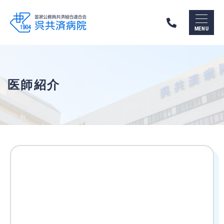
呉
市
MENU
の
総
合
病
院
呉
医師紹介
共
済
病
院
（国
家
公
務
員
共
済
組
合
連
合
会）