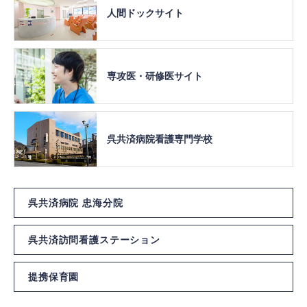
人間ドック
サイト
専攻医・
研修医サイト
呉共済病院
看護専門学校
呉共済病院 忠海分院
呉共済訪問看護ステーション
提携保育園