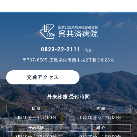
0823-22-2111
（代表）
〒737-8505
広島県呉市西中央2丁目3番28号
交通アクセス
外来診療 受付時間
初 診
再 診
8時10分～11時00分
8時10分～12時00分
予約再診
紹 介
8時10分～16時00分
8時20分～16時00分