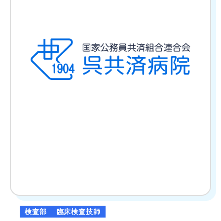
の
ト
ッ
プ
ペ
ー
ジ
検査部
臨床検査技師